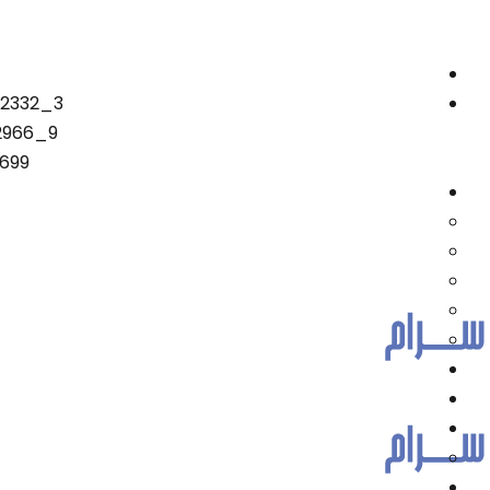
72332_3
2966_9
699