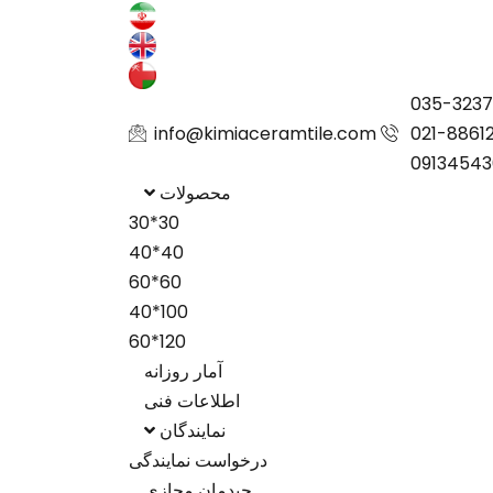
035-323
info@kimiaceramtile.com
021-8861
09134543
محصولات
30*30
40*40
60*60
100*40
120*60
آمار روزانه
اطلاعات فنی
نمایندگان
درخواست نمایندگی
چیدمان مجازی