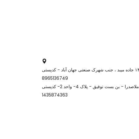
کارخانه و دفتر میبد: یزد، کیلومتر ۱۴ جاده میبد ، جنب شهرک صنعتی جهان آباد - کدپستی
8965136749
دفتـــر تهران: میدان ونک - خیابان ملاصدرا - بن بست توفیق - پلاک 4- واحد 2- کدپستی
1435874363