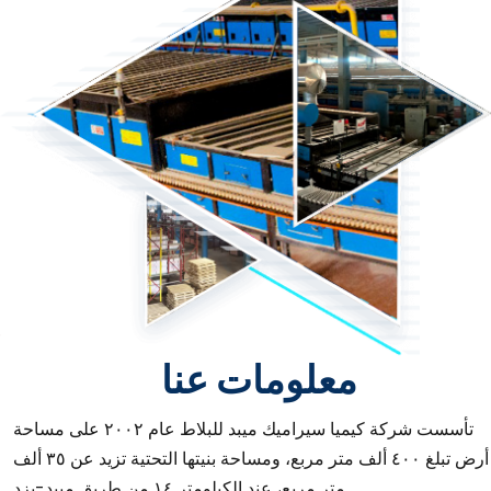
معلومات عنا
تأسست شركة كيميا سيراميك ميبد للبلاط عام ٢٠٠٢ على مساحة
أرض تبلغ ٤٠٠ ألف متر مربع، ومساحة بنيتها التحتية تزيد عن ٣٥ ألف
متر مربع، عند الكيلومتر ١٤ من طريق ميبد-يزد.