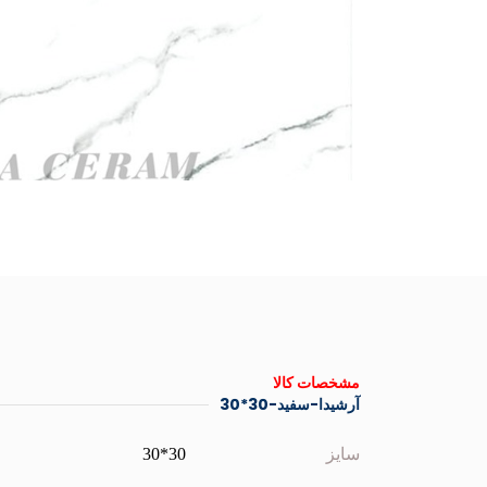
مشخصات کالا
آرشیدا-سفید-30*30
سایز
30*30