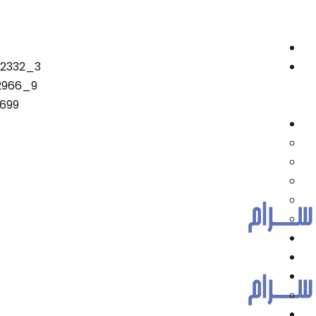
72332_3
2966_9
699