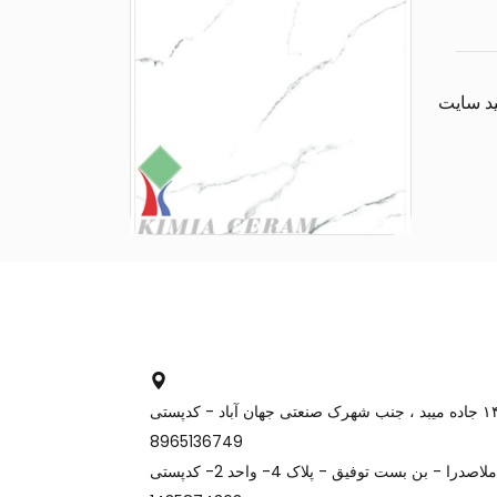
کارخانه و دفتر میبد: یزد، کیلومتر ۱۴ جاده میبد ، جنب شهرک صنعتی جهان آباد - کدپستی
8965136749
دفتـــر تهران: میدان ونک - خیابان ملاصدرا - بن بست توفیق - پلاک 4- واحد 2- کدپستی