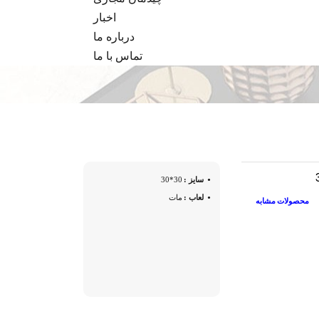
اخبار
درباره ما
تماس با ما
سایز :
30*30
لعاب :
مات
محصولات مشابه