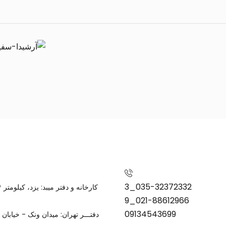
035-32372332_3
021-88612966_9
09134543699