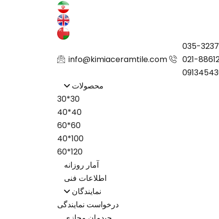
035-323
info@kimiaceramtile.com
021-8861
09134543
محصولات
30*30
40*40
60*60
100*40
120*60
آمار روزانه
اطلاعات فنی
نمایندگان
درخواست نمایندگی
چیدمان مجازی