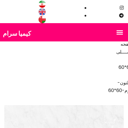
لتون-
60*60
حه
ـــلی
6
تون-
60*60