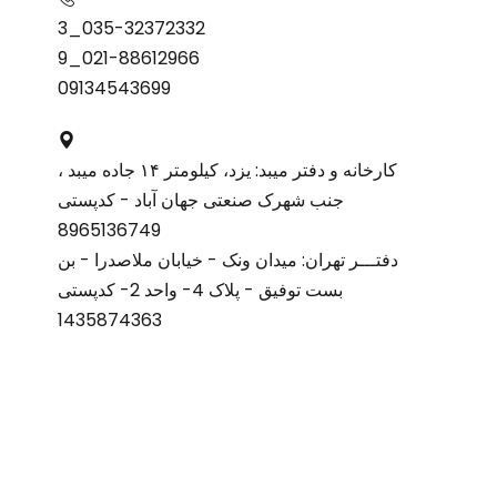
035-32372332_3
021-88612966_9
09134543699
کارخانه و دفتر میبد: یزد، کیلومتر ۱۴ جاده میبد ،
جنب شهرک صنعتی جهان آباد - کدپستی
8965136749
دفتـــر تهران: میدان ونک - خیابان ملاصدرا - بن
بست توفیق - پلاک 4- واحد 2- کدپستی
1435874363