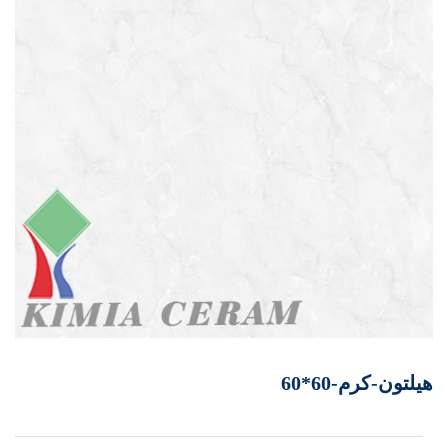
هیلتون-کرم-60*60